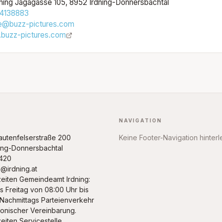
dning Jagagasse 105, 8952 Irdning-Donnersbachtal
4138883
ce@buzz-pictures.com
buzz-pictures.com
NAVIGATION
rautenfelserstraße 200
Keine Footer-Navigation hinterl
ing-Donnersbachtal
420
@irdning.at
eiten Gemeindeamt Irdning:
s Freitag von 08:00 Uhr bis
 Nachmittags Parteienverkehr
fonischer Vereinbarung.
eiten Servicestelle