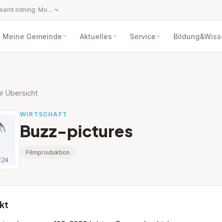
Öffnungszeiten Gemeindeamt Irdning: Montag bis Freitag von 08:00 Uhr bis 12:00 Uhr Nachmittags Parteienverkehr nach telefonischer Vereinbarung. Öffnungszeiten Servicestelle Donnersbachwald: jeden ersten Freitag im Monat von 07:00 Uhr bis 12:00 Uhr
Meine Gemeinde
Aktuelles
Service
Bildung&Wiss
r Übersicht
WIRTSCHAFT
Buzz-pictures
Filmproduktion
kt