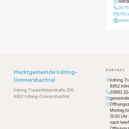
Altir
0676
offi
www.
KONTAKT
Marktgemeinde Irdning-
Donnersbachtal
Irdning T
8952 Irdn
Irdning Trautenfelserstraße 200
03682 22
8952 Irdning-Donnersbachtal
gemeinde
Öffnungsz
Montag bi
12:00 Uhr
nach tele
Öffnungsz