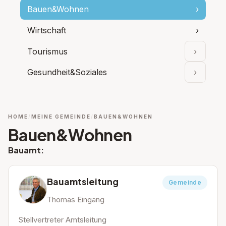
Bauen&Wohnen
›
Wirtschaft
›
Tourismus
›
Unterpu
Gesundheit&Soziales
›
Unterpu
HOME
MEINE GEMEINDE
BAUEN&WOHNEN
Bauen&Wohnen
Bauamt:
Bauamtsleitung
Gemeinde
Thomas Eingang
Stellvertreter Amtsleitung