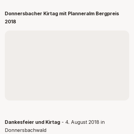
Inhalt nicht geladen
Donnersbacher Kirtag mit Planneralm Bergpreis
2018
Dieser Inhalt wird von
YouTube
bereitgestellt. Um ihn
anzuzeigen, müssen Drittanbieter-Dienste aktiviert
werden.
Inhalt aktivieren
Datenschutz
YOUTUBE
Dankesfeier und Kirtag
- 4. August 2018 in
Donnersbachwald
Inhalt nicht geladen