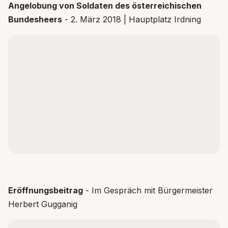
YOUTUBE
Angelobung von Soldaten des österreichischen
Bundesheers
- 2. März 2018 | Hauptplatz Irdning
Inhalt nicht geladen
Dieser Inhalt wird von
YouTube
bereitgestellt. Um ihn
anzuzeigen, müssen Drittanbieter-Dienste aktiviert
werden.
Inhalt aktivieren
Datenschutz
YOUTUBE
Eröffnungsbeitrag
- Im Gespräch mit Bürgermeister
Herbert Gugganig
Inhalt nicht geladen
Dieser Inhalt wird von
YouTube
bereitgestellt. Um ihn