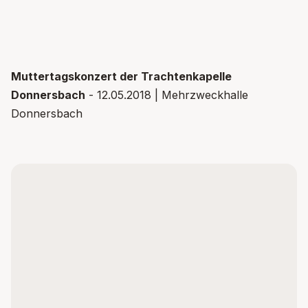
YOUTUBE
Inhalt nicht geladen
Muttertagskonzert der Trachtenkapelle
Donnersbach
Dieser Inhalt wird von
- 12.05.2018 | Mehrzweckhalle
YouTube
bereitgestellt. Um ihn
anzuzeigen, müssen Drittanbieter-Dienste aktiviert
Donnersbach
werden.
Inhalt aktivieren
Datenschutz