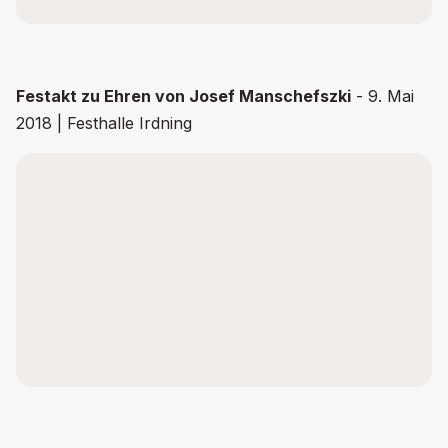
YOUTUBE
Festakt zu Ehren von Josef Manschefszki
- 9. Mai
2018 | Festhalle Irdning
Inhalt nicht geladen
Dieser Inhalt wird von
YouTube
bereitgestellt. Um ihn
anzuzeigen, müssen Drittanbieter-Dienste aktiviert
werden.
Inhalt aktivieren
Datenschutz