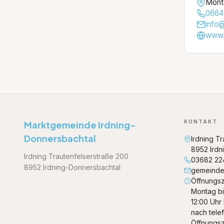
Mont
0664
info
www.
KONTAKT
Marktgemeinde Irdning-
Donnersbachtal
Irdning T
8952 Irdn
Irdning Trautenfelserstraße 200
03682 22
8952 Irdning-Donnersbachtal
gemeinde
Öffnungsz
Montag bi
12:00 Uhr
nach tele
Öffnungsz