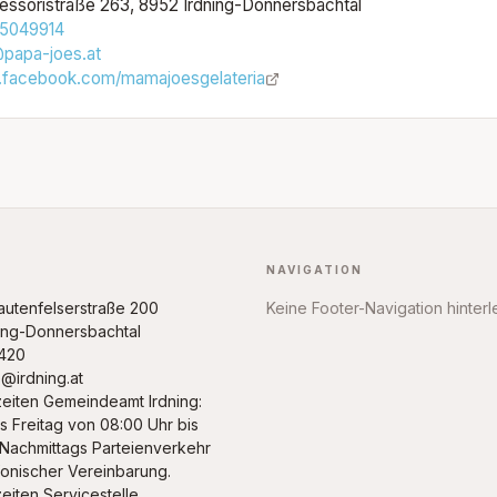
essoristraße 263, 8952 Irdning-Donnersbachtal
5049914
@papa-joes.at
facebook.com/mamajoesgelateria
NAVIGATION
rautenfelserstraße 200
Keine Footer-Navigation hinterl
ing-Donnersbachtal
420
@irdning.at
eiten Gemeindeamt Irdning:
s Freitag von 08:00 Uhr bis
 Nachmittags Parteienverkehr
fonischer Vereinbarung.
eiten Servicestelle