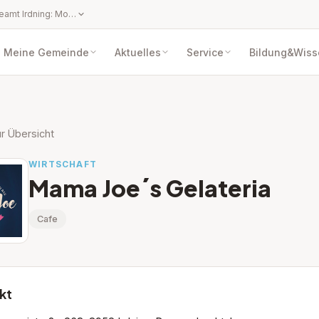
Öffnungszeiten Gemeindeamt Irdning: Montag bis Freitag von 08:00 Uhr bis 12:00 Uhr Nachmittags Parteienverkehr nach telefonischer Vereinbarung. Öffnungszeiten Servicestelle Donnersbachwald: jeden ersten Freitag im Monat von 07:00 Uhr bis 12:00 Uhr
Meine Gemeinde
Aktuelles
Service
Bildung&Wiss
r Übersicht
WIRTSCHAFT
Mama Joe´s Gelateria
Cafe
kt