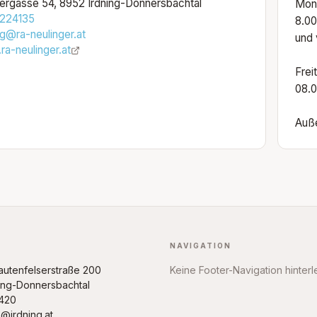
ergasse 54, 8952 Irdning-Donnersbachtal
Mont
224135
8.00
ng@ra-neulinger.at
und 
a-neulinger.at
Frei
08.0
Auße
NAVIGATION
rautenfelserstraße 200
Keine Footer-Navigation hinterl
ing-Donnersbachtal
420
@irdning.at