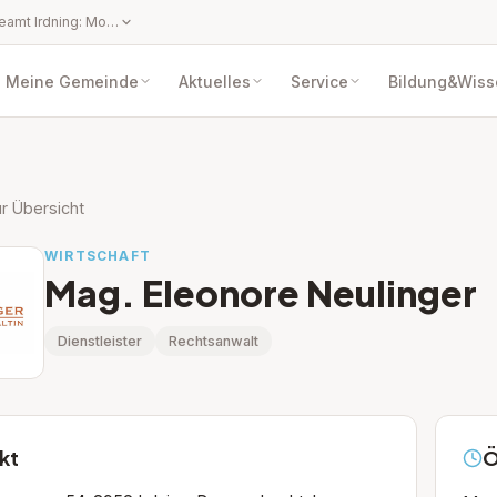
Öffnungszeiten Gemeindeamt Irdning: Montag bis Freitag von 08:00 Uhr bis 12:00 Uhr Nachmittags Parteienverkehr nach telefonischer Vereinbarung. Öffnungszeiten Servicestelle Donnersbachwald: jeden ersten Freitag im Monat von 07:00 Uhr bis 12:00 Uhr
Meine Gemeinde
Aktuelles
Service
Bildung&Wiss
r Übersicht
WIRTSCHAFT
Mag. Eleonore Neulinger
Dienstleister
Rechtsanwalt
kt
Ö