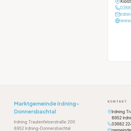
Klost
0368
irdni
www.r
KONTAKT
Marktgemeinde Irdning-
Donnersbachtal
Irdning T
8952 Irdn
Irdning Trautenfelserstraße 200
03682 22
8952 Irdning-Donnersbachtal
gemeinde